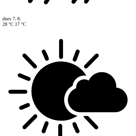
dnes
7. 8.
28 °C
17 °C