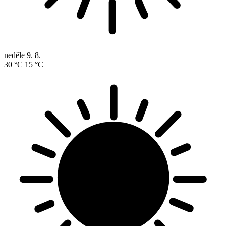
neděle
9. 8.
30 °C
15 °C