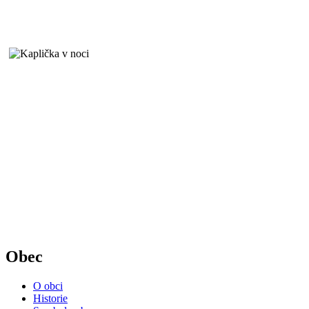
Obec
O obci
Historie