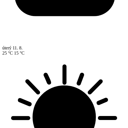
úterý
11. 8.
25 °C
15 °C