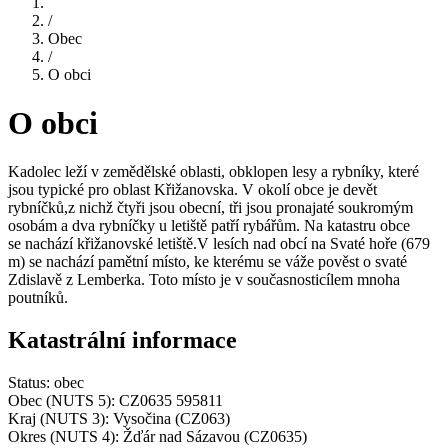
/
Obec
/
O obci
O obci
Kadolec leží v zemědělské oblasti, obklopen lesy a rybníky, které
jsou typické pro oblast Křižanovska. V okolí obce je devět
rybníčků,z nichž čtyři jsou obecní, tři jsou pronajaté soukromým
osobám a dva rybníčky u letiště patří rybářům. Na katastru obce
se nachází křižanovské letiště.V lesích nad obcí na Svaté hoře (679
m) se nachází pamětní místo, ke kterému se váže pověst o svaté
Zdislavě z Lemberka. Toto místo je v současnosticílem mnoha
poutníků.
Katastrální informace
Status: obec
Obec (NUTS 5): CZ0635 595811
Kraj (NUTS 3): Vysočina (CZ063)
Okres (NUTS 4): Žďár nad Sázavou (CZ0635)