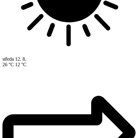
středa
12. 8.
26 °C
12 °C