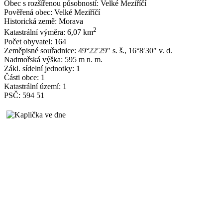
Obec s rozšířenou působností: Velké Meziříčí
Pověřená obec: Velké Meziříčí
Historická země: Morava
2
Katastrální výměra: 6,07 km
Počet obyvatel: 164
Zeměpisné souřadnice: 49°22′29″ s. š., 16°8′30″ v. d.
Nadmořská výška: 595 m n. m.
Zákl. sídelní jednotky: 1
Části obce: 1
Katastrální území: 1
PSČ: 594 51